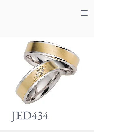
JED434